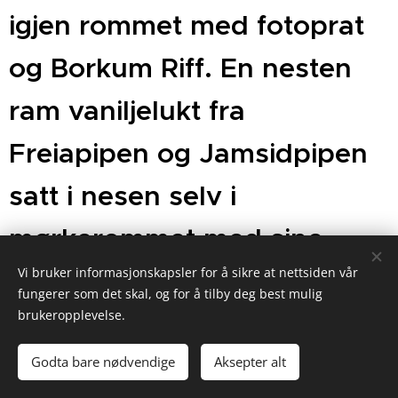
igjen rommet med fotoprat
og Borkum Riff. En nesten
ram vaniljelukt fra
Freiapipen og Jamsidpipen
satt i nesen selv i
mørkerommet med sine
Vi bruker informasjonskapsler for å sikre at nettsiden vår
alkymistiske odører. Jeg
fungerer som det skal, og for å tilby deg best mulig
brukeropplevelse.
belyste et lite ark med et
foto av Øyvind med
Godta bare nødvendige
Aksepter alt