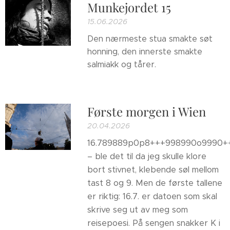
Munkejordet 15
15.06.2026
Den nærmeste stua smakte søt
honning, den innerste smakte
salmiakk og tårer.
Første morgen i Wien
20.04.2026
16.789889p0p8+++998990o9990+
– ble det til da jeg skulle klore
bort stivnet, klebende søl mellom
tast 8 og 9. Men de første tallene
er riktig: 16.7. er datoen som skal
skrive seg ut av meg som
reisepoesi. På sengen snakker K i