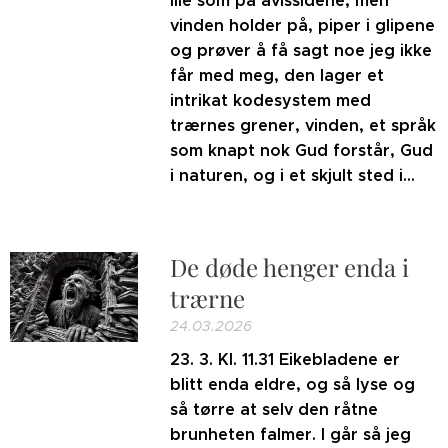
ille som på avissidene, men
vinden holder på, piper i glipene
og prøver å få sagt noe jeg ikke
får med meg, den lager et
intrikat kodesystem med
trærnes grener, vinden, et språk
som knapt nok Gud forstår, Gud
i naturen, og i et skjult sted i...
De døde henger enda i
trærne
24.03.2026
23. 3. Kl. 11.31 Eikebladene er
blitt enda eldre, og så lyse og
så tørre at selv den råtne
brunheten falmer. I går så jeg