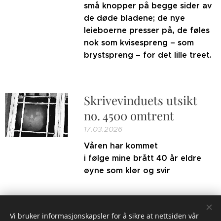
små knopper på begge sider av
de døde bladene; de nye
leieboerne presser på, de føles
nok som kvisespreng – som
brystspreng – for det lille treet.
Skrivevinduets utsikt
no. 4500 omtrent
17.03.2026
Våren har kommet
i følge mine brått 40 år eldre
øyne som klør og svir
Eldre innlegg
Vi bruker informasjonskapsler for å sikre at nettsiden vår