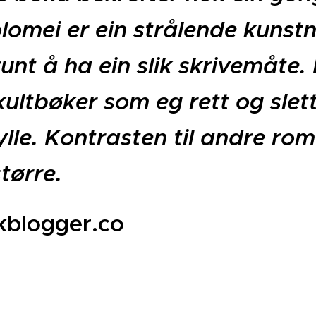
lomei er ein strålende kunst
runt å ha ein slik skrivemåte.
ultbøker som eg rett og slett 
lle. Kontrasten til andre ro
større.
kblogger.co