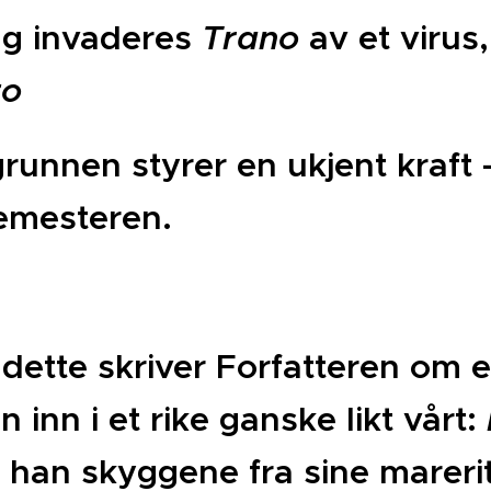
egg invaderes
Trano
av et virus
zo
grunnen styrer en ukjent kraft 
emesteren.
i dette skriver Forfatteren om 
n inn i et rike ganske likt vårt:
r han skyggene fra sine marerit