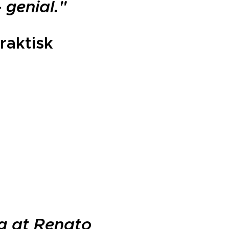
 genial."
raktisk
g at Renato