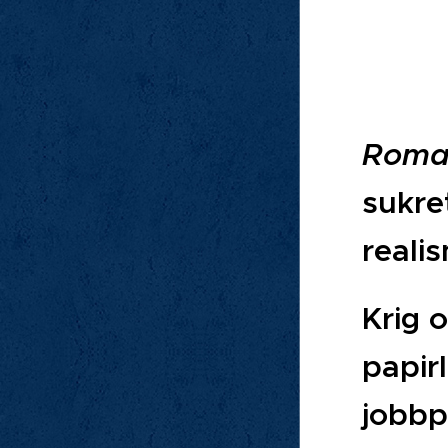
Roma
sukre
reali
Krig 
papir
jobbp