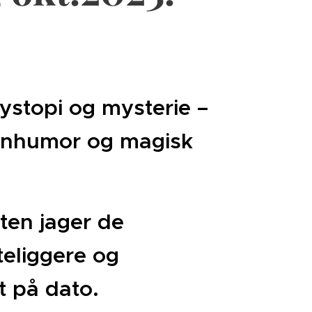
ystopi og mysterie –
genhumor og magisk
aten jager de
teliggere og
t på dato.