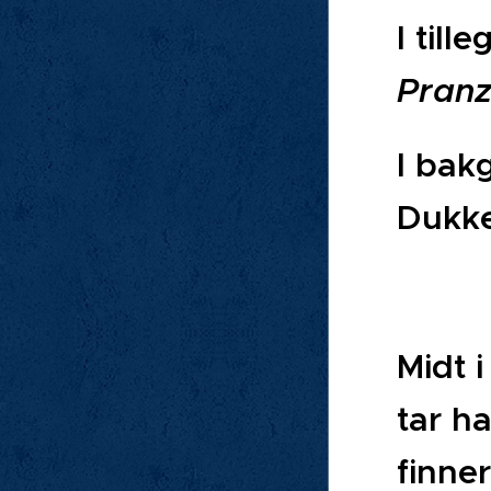
I till
Pran
I bak
Dukk
Midt 
tar ha
finne