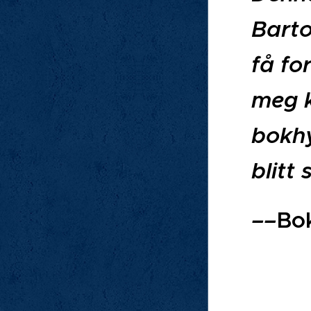
Barto
få fo
meg k
bokhy
blitt 
––
Bo