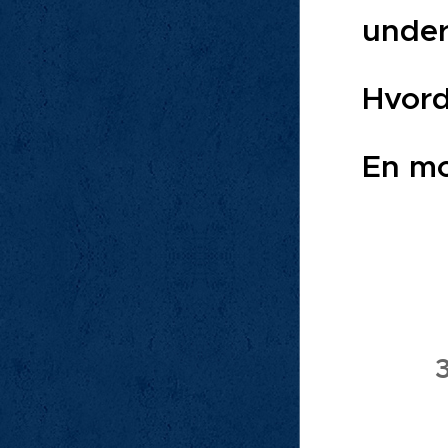
under
Hvord
En mo
3
Vipps