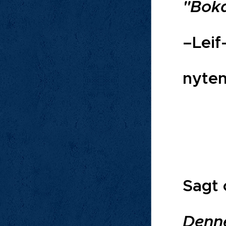
"Boka
–Leif
nyten
Sagt 
Denne