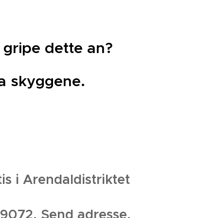
 gripe dette an?
ra skyggene.
is i Arendaldistriktet
072. Send adresse.