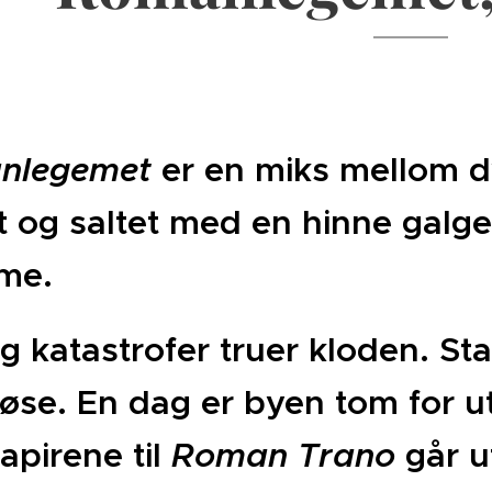
nlegemet
er en miks mellom d
t og saltet med en hinne gal
sme.
og katastrofer truer kloden. St
løse. En dag er byen tom for u
apirene til
Roman Trano
går u