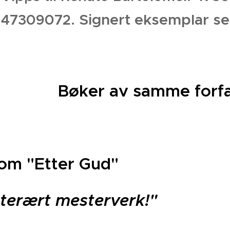
Signert eksemplar s
: 47309072.
Bøker av samme forfa
om "Etter Gud"
itterært mesterverk!"