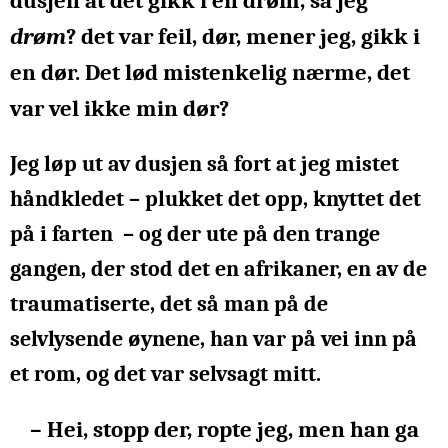
dusjen at det gikk i en drøm, sa jeg
drøm
? det var feil, dør, mener jeg, gikk i
en dør. Det lød mistenkelig nærme, det
var vel ikke min dør?
Jeg løp ut av dusjen så fort at jeg mistet
håndkledet – plukket det opp, knyttet det
på i farten – og der ute på den trange
gangen, der stod det en afrikaner, en av de
traumatiserte, det så man på de
selvlysende øynene, han var på vei inn på
et rom, og det var selvsagt mitt.
– Hei, stopp der, ropte jeg, men han ga