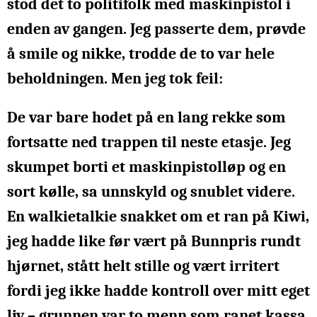
stod det to politifolk med maskinpistol i
enden av gangen. Jeg passerte dem, prøvde
å smile og nikke, trodde de to var hele
beholdningen. Men jeg tok feil:
De var bare hodet på en lang rekke som
fortsatte ned trappen til neste etasje. Jeg
skumpet borti et maskinpistolløp og en
sort kølle, sa unnskyld og snublet videre.
En walkietalkie snakket om et ran på Kiwi,
jeg hadde like før vært på Bunnpris rundt
hjørnet, stått helt stille og vært irritert
fordi jeg ikke hadde kontroll over mitt eget
liv – grunnen var to menn som ranet kassa,