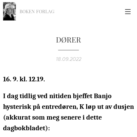
BOKEN FORLAG
DØRER
18.09.2022
16. 9. kl. 12.19.
I dag tidlig ved nitiden bjeffet Banjo
hysterisk på entredøren, K løp ut av dusjen
(akkurat som meg senere i dette
dagbokbladet):