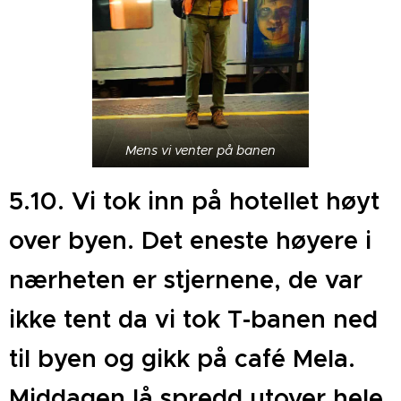
Mens vi venter på banen
5.10. Vi tok inn på hotellet høyt
over byen. Det eneste høyere i
nærheten er stjernene, de var
ikke tent da vi tok T-banen ned
til byen og gikk på café Mela.
Middagen lå spredd utover hele