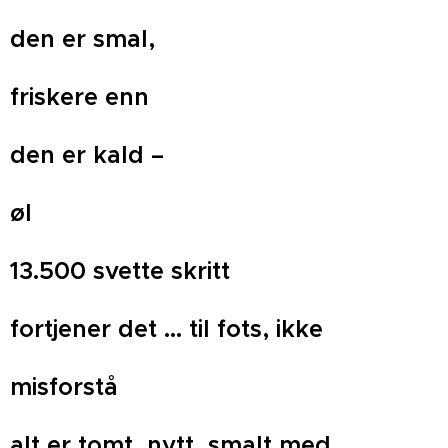
den er smal,
friskere enn
den er kald –
øl
13.500 svette skritt
fortjener det ... til fots, ikke
misforstå
alt er tomt, nytt, smalt med