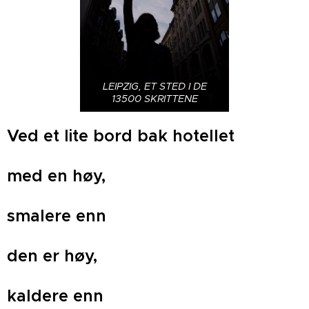
LEIPZIG, ET STED I DE
13500 SKRITTENE
Ved et lite bord bak hotellet
med en høy,
smalere enn
den er høy,
kaldere enn