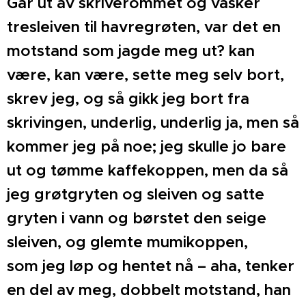
Går ut av skriverommet og vasker
tresleiven til havre
grøten, var det en
motstand som jagde meg ut? kan
være,
kan være, sette meg selv bort,
skrev jeg, og så gikk jeg
bort fra
skrivingen, underlig, underlig ja, men så
kommer
jeg på noe; jeg skulle jo bare
ut og tømme kaffekoppen,
men da så
jeg grøtgryten og sleiven og satte
gryten i vann
og børstet den seige
sleiven, og glemte mumikoppen,
som
jeg løp og hentet nå – aha, tenker
en del av meg, dobbelt
motstand, han