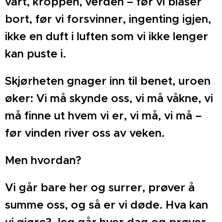
vårt,
kroppen, verden – før vi blåser
bort, før vi forsvinner,
ingenting igjen,
ikke en duft i luften som vi ikke lenger
kan
puste i.
Skjørheten gnager inn til benet, uroen
øker: Vi må
skynde oss, vi må våkne, vi
må finne ut hvem vi er, vi må,
vi må –
før vinden river oss av veken.
Men hvordan?
Vi går bare her og surrer, prøver å
summe oss, og så er
vi døde. Hva kan
vi gjøre? Jeg går hver dag og prøver