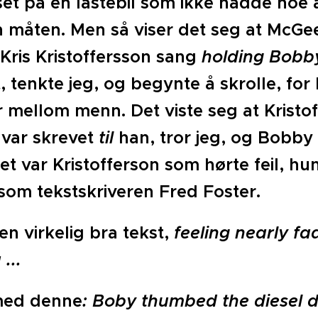
set på en lastebil som ikke hadde noe 
n måten. Men så viser det seg at McGee
 Kris Kristoffersson sang
holding
Bobby
 tenkte jeg, og begynte å skrolle, for 
 mellom menn. Det viste seg at Kristo
var skrevet
til
han, tror jeg, og Bobb
t var Kristofferson som hørte feil, h
som tekstskriveren Fred Foster.
 en virkelig bra tekst,
feeling nearly fa
...
med denne
:
Boby thumbed the diesel do