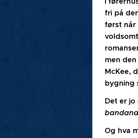
i førerhu
fri på de
først når
voldsomt,
romanser
men den 
McKee, de
bygning 
Det er jo
bandana 
Og hva 