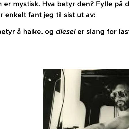
 er mystisk. Hva betyr den? Fylle på di
 enkelt fant jeg til sist ut av:
betyr å haike, og
diesel
er slang for las