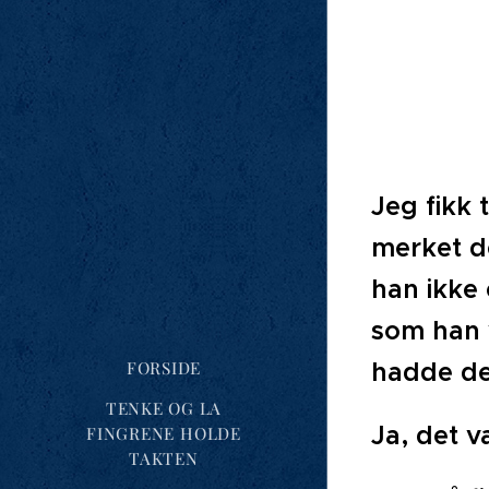
Jeg fikk 
merket d
han ikke
som han 
hadde det
FORSIDE
TENKE OG LA
Ja, det v
FINGRENE HOLDE
TAKTEN