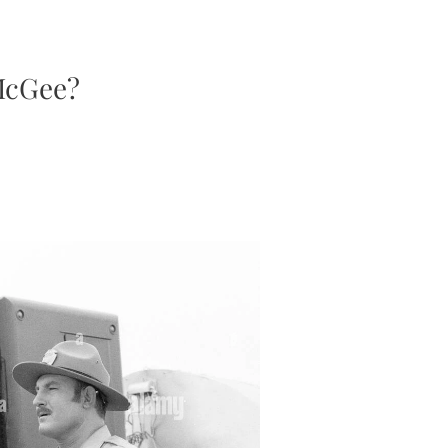
McGee?