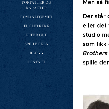
Men så fi
FORFATTER OG
KARAKTER
Der står 
ROMANLEGEMET
eller det
FUGLETREKK
studio me
ETTER GUD
som fikk 
SPEILBOKEN
Brother
BLOGG
spille den
KONTAKT