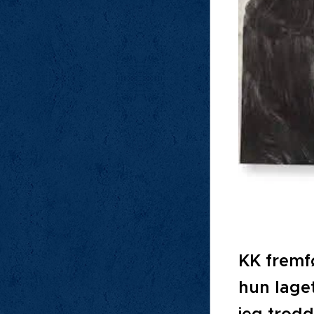
KK fremfø
hun laget