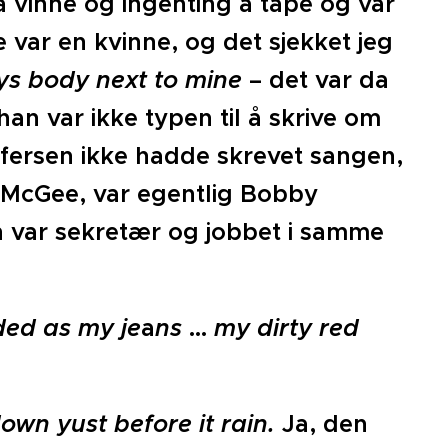
å vinne og ingenting å tape og var
 var en kvinne, og det sjekket jeg
s body next to mine
– det var da
han var ikke typen til å skrive om
ffersen ikke hadde skrevet sangen,
y McGee, var egentlig Bobby
un var sekretær og jobbet i samme
ded as my je
a
ns
…
my dirty red
wn yust before it rain.
Ja, den