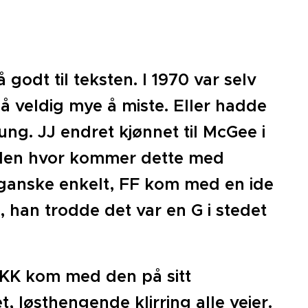
godt til teksten. I 1970 var selv
å veldig mye å miste. Eller hadde
ung. JJ endret kjønnet til McGee i
g. Men hvor kommer dette med
 ganske enkelt, FF kom med en ide
n, han trodde det var en G i stedet
KK kom med den på sitt
, løsthengende klirring alle veier.