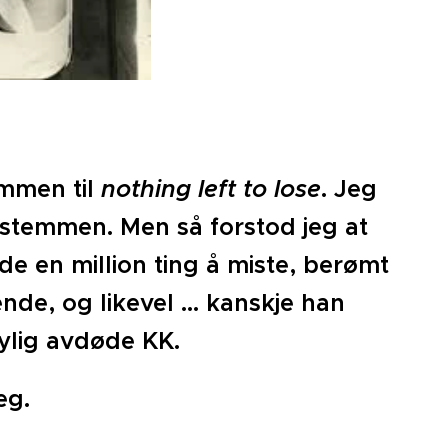
emmen til
nothing left to lose
. Jeg
stemmen. Men så forstod jeg at
e en million ting å miste, berømt
nde, og likevel … kanskje han
nylig avdøde KK.
jeg.