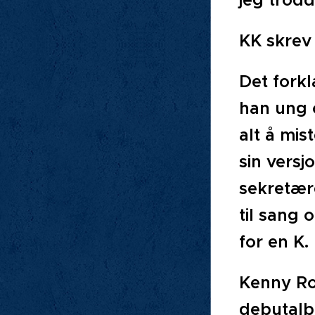
jeg trodd
KK skrev
Det forkl
han ung o
alt å mis
sin versj
sekretær
til sang 
for en K.
Kenny Ro
debutalbu