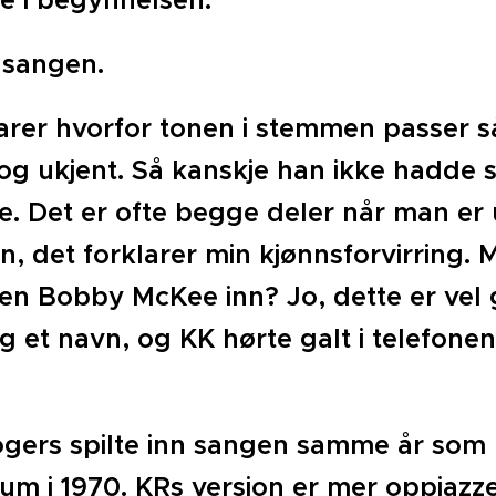
e i begynnelsen:
 sangen.
arer hvorfor tonen i stemmen passer så 
g ukjent. Så kanskje han ikke hadde s
te. Det er ofte begge deler når man er 
on, det forklarer min kjønnsforvirrin
en Bobby McKee inn? Jo, dette er vel
og et navn, og KK hørte galt i telefone
gers spilte inn sangen samme år som 
m i 1970. KRs versjon er mer oppjazzet