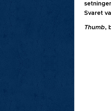
setningen
Svaret var
Thumb
, 