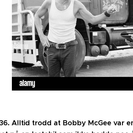
11.36. Alltid trodd at Bobby McGee var