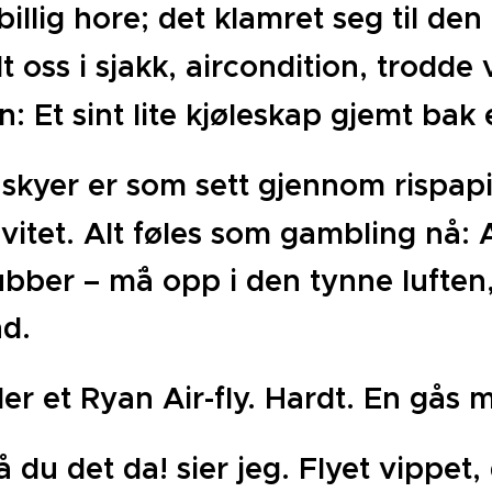
illig hore; det klamret seg til d
t oss i sjakk, aircondition, trodd
: Et sint lite kjøleskap gjemt bak
skyer er som sett gjennom rispapir.
vitet. Alt føles som gambling nå: 
ubber – m¨å opp i den tynne lufte
nd.
er et Ryan Air-fly. Hardt. En gås 
så du det da! sier jeg. Flyet vippet,