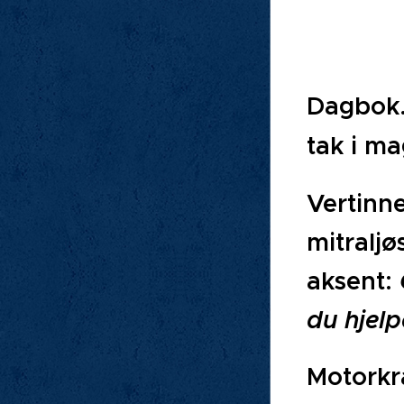
Dagbok. 
tak i ma
Vertinn
mitraljø
aksent:
du hjelp
Motorkra