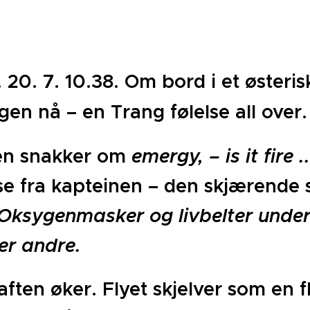
20. 7. 10.38. Om bord i et østerisk
gen nå – en Trang følelse all over.
en snakker om
emergy, – is it fire .
se fra kapteinen – den skjærende s
Oksygenmasker og livbelter under 
er andre.
ften øker. Flyet skjelver som en f