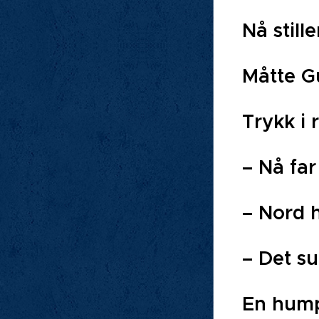
Nå still
Måtte G
Trykk i 
– Nå far
– Nord h
– Det sug
En hump.