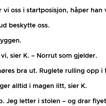
er vi oss i startposisjon, håper han
ud beskytte oss.
ryggen.
 vi, sier K. – Norrut som gjelder.
øres bra ut. Ruglete rulling opp i 
er alltid i magen litt, sier K.
 Jeg letter i stolen – og drar fly