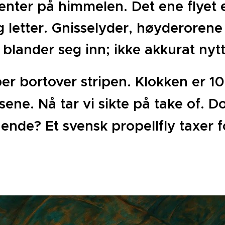
venter på himmelen. Det ene flyet e
og letter. Gnisselyder, høyderore
 blander seg inn; ikke akkurat nytt
r bortover stripen. Klokken er 10.
 åsene. Nå tar vi sikte på take of. D
 ende? Et svensk propellfly taxer f