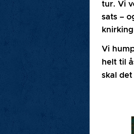
tur. Vi 
sats – 
knirking
Vi humpe
helt til
skal det