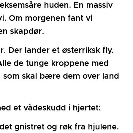
en eksemsåre huden. En massiv
e vi. Om morgenen fant vi
 en skapdør.
 Der lander et østerriksk fly.
A
lle de tunge kroppene med
n, som skal bære dem over land
med et vådeskudd i hjertet:
 det gnistret og røk fra hjulene.