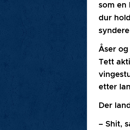
som en b
dur hold
synderen
Åser og 
Tett
akti
vingest
etter la
Der land
– Shit, 