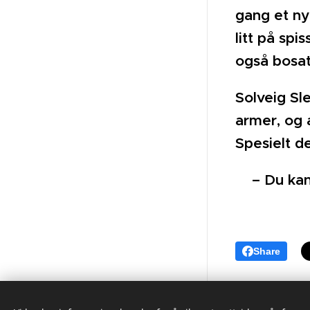
gang et nyt
litt på sp
også bosat
Solveig Sl
armer, og a
Spesielt d
–
Du kan
Share