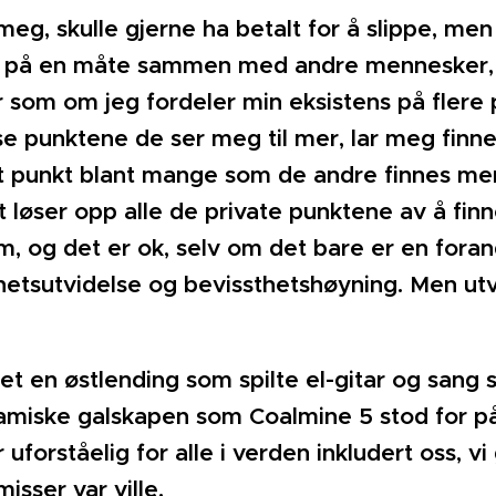
eg, skulle gjerne ha betalt for å slippe, men 
 på en måte sammen med andre mennesker, på
 som om jeg fordeler min eksistens på flere p
se punktene de ser meg til mer, lar meg finne
t punkt blant mange som de andre finnes mer v
t løser opp alle de private punktene av å finn
, og det er ok, selv om det bare er en forand
hetsutvidelse og bevissthetshøyning. Men utvi
et en østlending som spilte el-gitar og sang s
samiske galskapen som Coalmine 5 stod for på 
 uforståelig for alle i verden inkludert oss, 
isser var ville.