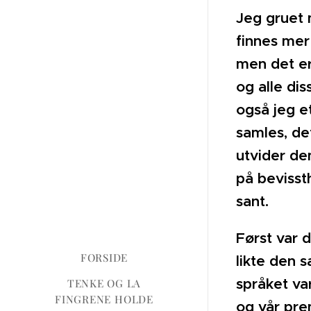
Jeg gruet m
finnes mer
men det er
og alle dis
også jeg e
samles, de
utvider dem
på bevisst
sant.
Først var d
FORSIDE
likte den 
språket var
TENKE OG LA
FINGRENE HOLDE
og vår prem