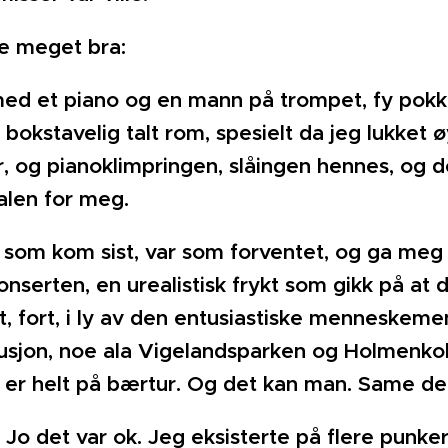
e meget bra:
d et piano og en mann på trompet, fy pokk
bokstavelig talt rom, spesielt da jeg lukket
er, og pianoklimpringen, slåingen hennes, og 
valen for meg.
 som kom sist, var som forventet, og ga meg i
onserten, en urealistisk frykt som gikk på at
t, fort, i ly av den entusiastiske menneskeme
itusjon, noe ala Vigelandsparken og Holmenk
m er helt på bærtur. Og det kan man. Same de
 Jo det var ok. Jeg eksisterte på flere punker og