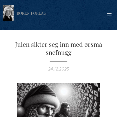
BOKEN FORLAG
Julen sikter seg inn med ørsmå
snefnugg
24.12.2025