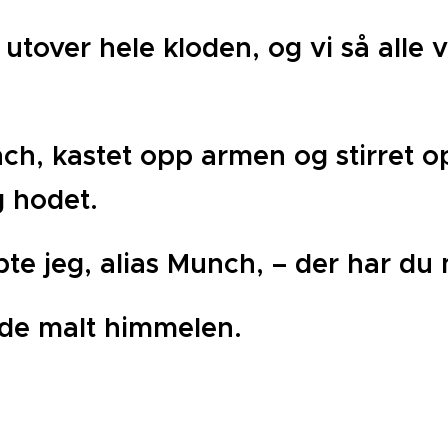
 utover hele kloden, og vi så alle 
h, kastet opp armen og stirret op
g hodet.
pte jeg, alias Munch, – der har du 
de malt himmelen.