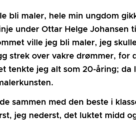
le bli maler, hele min ungdom gikk
linje under Ottar Helge Johansen til
met ville jeg bli maler, jeg skull
gg strek over vakre drømmer, for d
t tenkte jeg alt som 20-åring; da l
 malerkunsten.
de sammen med den beste i klassen
rst, jeg nederst, det luktet midd