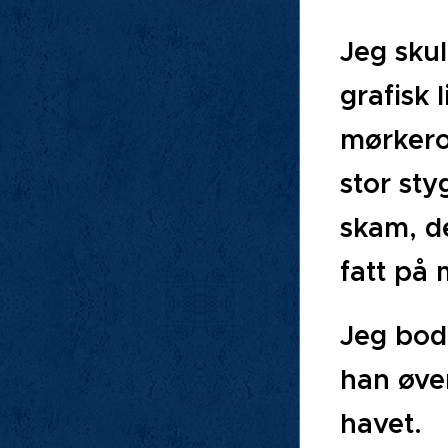
Jeg skul
grafisk 
mørkerom
stor sty
skam, de
fatt på
Jeg bod
han øve
havet.