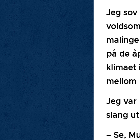
Jeg sov 
voldsomm
malingen
på de åp
klimaet
mellom 
Jeg var
slang u
– Se, Mu