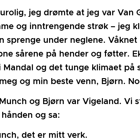
urolig, jeg drømte at jeg var Van
e og inntrengende strøk – jeg klo
 sprenge under neglene. Våknet av
ne sårene på hender og føtter. Ek
 i Mandal og det tunge klimaet på
meg og min beste venn, Bjørn. Noe
 Munch og Bjørn var Vigeland. Vi s
t hånden og sa:
nch, det er mitt verk.