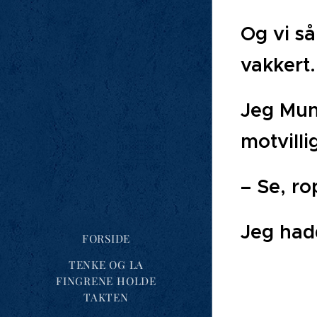
Og vi så
vakkert.
Jeg Munc
motvilli
– Se, ro
Jeg had
FORSIDE
TENKE OG LA
FINGRENE HOLDE
TAKTEN