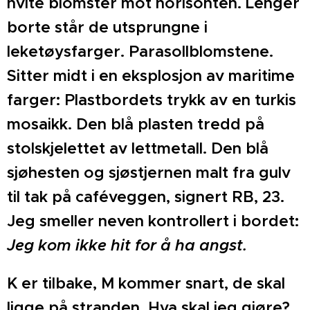
hvite blomster mot horisonten. Lenger
borte står de utsprungne i
leketøysfarger. Parasollblomstene.
Sitter midt i en eksplosjon av maritime
farger: Plastbordets trykk av en turkis
mosaikk. Den blå plasten tredd på
stolskjelettet av lettmetall. Den blå
sjøhesten og sjøstjernen malt fra gulv
til tak på caféveggen, signert RB, 23.
Jeg smeller neven kontrollert i bordet: ­
Jeg
kom ikke hit for å ha angst.
K er tilbake, M kommer snart, de skal
ligge på stranden. Hva skal jeg gjøre?