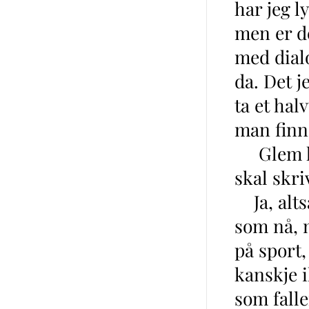
har jeg l
men er d
med dialo
da. Det j
ta et hal
man finne
Glem hva
skal skri
Ja, altså
som nå, m
på sport,
kanskje ik
som falle