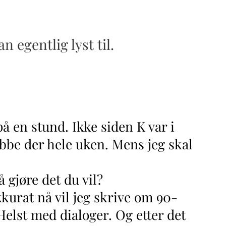
 egentlig lyst til.
e på en stund. Ikke siden K var i
obbe der hele uken. Mens jeg skal
 gjøre det du vil?
urat nå vil jeg skrive om 90-
 Helst med dialoger. Og etter det