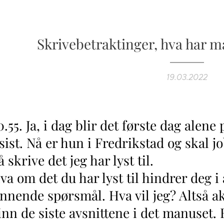
Skrivebetraktinger, hva har man
19.03.2022
10.55. Ja, i dag blir det første dag alen
ist. Nå er hun i Fredrikstad og skal j
 skrive det jeg har lyst til.
m det du har lyst til hindrer deg i å
ende spørsmål. Hva vil jeg? Altså akk
å inn de siste avsnittene i det manuset.