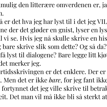
mulig den litterære omverdenen er, ja
m.
 det hva jeg har lyst til i det jeg VIL
ne der det gløder en gnist, lyser en lys
vi se. Hvis jeg nå skulle skrive en hi
g bare skrive slik som dette? Og så da
å lyst til dialogene? Bare legge litt kjø
det merker jeg.
dsskrivingen er det enklere. Der er d
et. Men det er ikke
bare
, for jeg fant ik
g fortynnet det jeg ville skrive til bet
eit. Det man vil må ikke bli så sterkt at