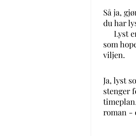
Så ja, gj
du har lys
Lyst er o
som hoper
viljen.
Ja, lyst 
stenger f
timeplan,
roman - o