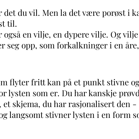
ør det du vil. Men la det være porøst i k
t til.
gså en vilje, en dypere vilje. Og vilje
 seg opp, som forkalkninger i en åre, 
som flyter fritt kan på et punkt stivne o
or lysten som er. Du har kanskje prøvd 
 et skjema, du har rasjonalisert den - 
g langsomt stivner lysten i en form so