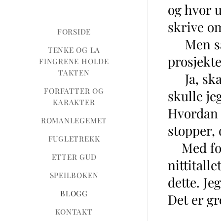
og hvor u
skrive o
FORSIDE
Men så er
TENKE OG LA
prosjekte
FINGRENE HOLDE
TAKTEN
Ja, skal 
FORFATTER OG
skulle je
KARAKTER
Hvordan f
ROMANLEGEMET
stopper, 
FUGLETREKK
Med forti
ETTER GUD
nittitall
SPEILBOKEN
dette. Je
BLOGG
Det er gr
KONTAKT