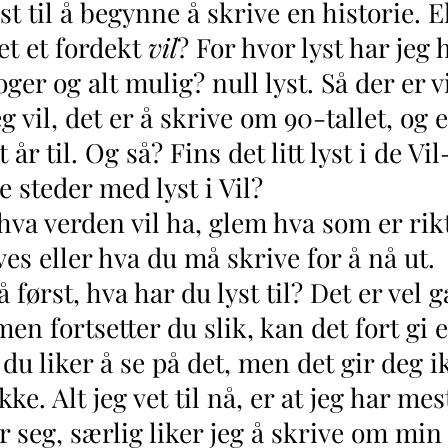
yst til å begynne å skrive en historie. E
et et fordekt
vil
? For hvor lyst har jeg 
ger og alt mulig? null lyst. Så der er v
eg vil, det er å skrive om 90-tallet, og e
vt år til. Og så? Fins det litt lyst i de
 steder med lyst i Vil?
 verden vil ha, glem hva som er rikt
ves eller hva du må skrive for å nå ut.
 først, hva har du lyst til? Det er vel 
en fortsetter du slik, kan det fort gi
 du liker å se på det, men det gir deg i
ke. Alt jeg vet til nå, er at jeg har mest
r seg, særlig liker jeg å skrive om min