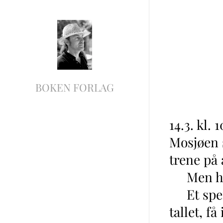
BOKEN FORLAG
14.3. kl. 
Mosjøen s
trene på å
Men hva o
Et spenn
tallet, f