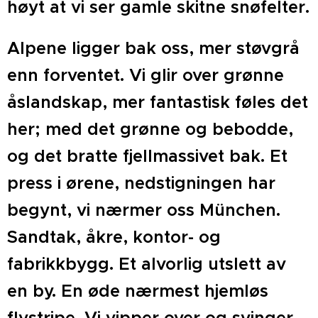
høyt at vi ser gamle skitne snøfelter.
Alpene ligger bak oss, mer støvgrå
enn forventet. Vi glir over grønne
åslandskap, mer fantastisk føles det
her; med det grønne og bebodde,
og det bratte fjellmassivet bak. Et
press i ørene, nedstigningen har
begynt, vi nærmer oss München.
Sandtak, åkre, kontor- og
fabrikkbygg. Et alvorlig utslett av
en by. En øde nærmest hjemløs
flystripe. Vi vipper over og svinger