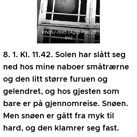
VINDU-1995 (Agfa Pan 25
Iso)
8. 1. Kl. 11.42. Solen har slått seg
ned hos mine naboer småtrærne
og den litt større furuen og
gelendret, og hos gjesten som
bare er på gjennomreise. Snøen.
Men snøen er gått fra myk til
hard, og den klamrer seg fast.