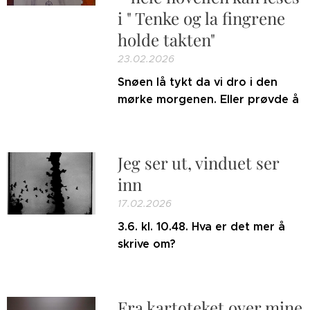
i " Tenke og la fingrene
holde takten"
23.02.2026
Snøen lå tykt da vi dro i den
mørke morgenen. Eller prøvde å
Jeg ser ut, vinduet ser
inn
17.02.2026
3.6. kl. 10.48. Hva er det mer å
skrive om?
Fra kartoteket over mine