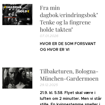
Fra min
dagbok/erindringsbok"
Tenke og la fingrene
holde takten"
07.01.2026
HVOR ER DE SOM FORSVANT
OG HVOR ER VI
Tilbaketuren, Bologna-
München-Gardermoen
29.12.2025
21.9. kl. 5.58. Flyet skal være i
luften om 2 minutter. Men vi står
stille. En kvinnestemme smeller i