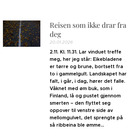
Reisen som ikke drar fra
deg
20.01.2026
2.11. Kl. 11.31. Lar vinduet treffe
meg, her jeg står: Eikebladene
er tørre og brune, bortsett fra
to i gammelgult. Landskapet har
falt, i går, i dag, hører det falle.
Våknet med øm buk, som i
Finland, lå og pustet gjennom
smerten – den flyttet seg
oppover til venstre side av
mellomgulvet, det sprengte på
så ribbeina ble ømme...